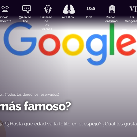
Darwin
Quién Te
La Mesa
Aire Rico
13a0
Pueblo
La
sbocatti
Dice
de
Fantasma
Vengan
Los
Galanes
 . (Todos los derechos reservados)
” más famoso?
eja? ¿Hasta qué edad va la fotito en el espejo? ¿Cuál les gusta