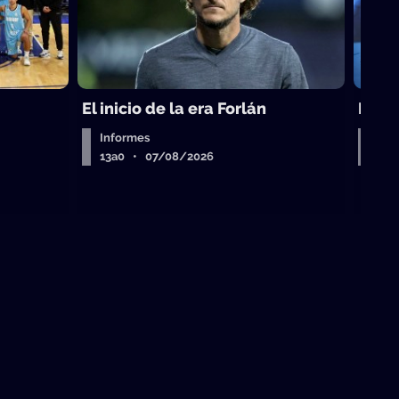
El inicio de la era Forlán
El ca
Informes
Entr
13a0 • 07/08/2026
13a