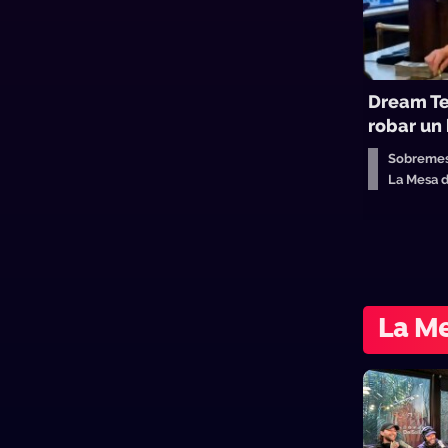
Dream T
robar un
Sobreme
La Mesa 
La Me