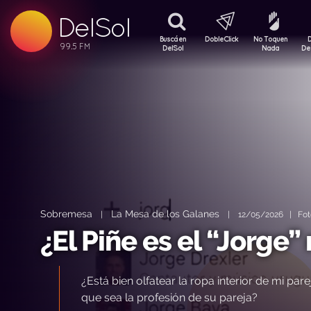
DelSol
99.5 FM
99.5 FM
Buscá en
DobleClick
No Toquen
99.5 FM
DelSol
Nada
De
Sobremesa
La Mesa de los Galanes
|
|
12/05/2026 | Foto:
¿El Piñe es el “Jorge
¿Está bien olfatear la ropa interior de mi par
que sea la profesión de su pareja?