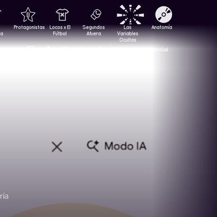
Protagonistas
Locos x El
Segundos
Las
Anatomía
za
Fútbol
Afuera
Variables
Ocultas
Contacto Comercial
ría