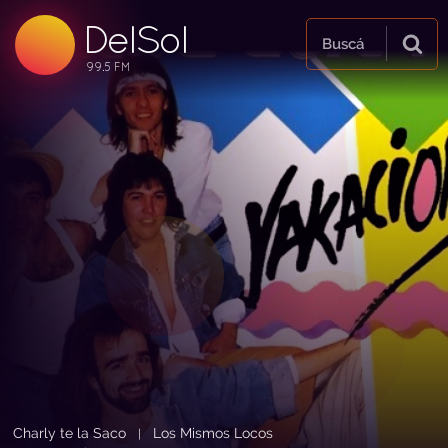
DelSol
99.5 FM
Buscá
99.5 FM
99.5 FM
Charly te la Saco
Los Mismos Locos
|