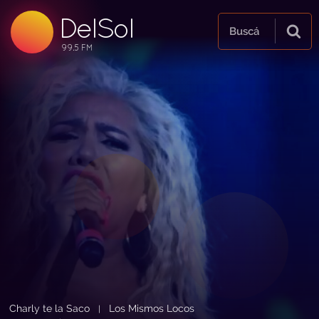
DelSol
99.5 FM
Buscá
99.5 FM
99.5 FM
Charly te la Saco
Los Mismos Locos
|