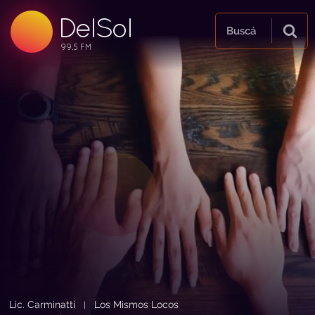
DelSol
99.5 FM
Buscá
99.5 FM
99.5 FM
Lic. Carminatti
Los Mismos Locos
|