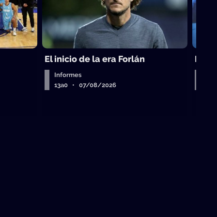
El inicio de la era Forlán
El ca
Informes
Entr
13a0 • 07/08/2026
13a