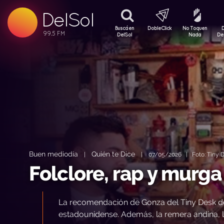
99.5 FM
DelSol
99.5 FM
Buscá en
DobleClick
No Toquen
DelSol
Nada
De
Buen mediodía
Quién te Dice
|
|
07/05/2026 | Foto: Tiny De
Folclore, rap y murga
La recomendación de Gonza del Tiny Desk de M
estadounidense. Además, la remera andina, l