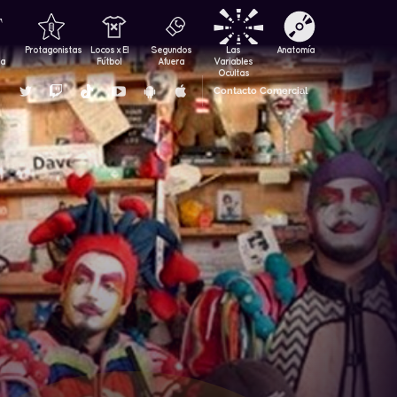
Protagonistas
Locos x El
Segundos
Las
Anatomía
za
Fútbol
Afuera
Variables
Ocultas
Contacto Comercial