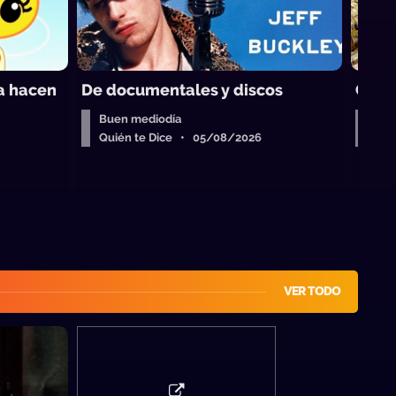
ra hacen
De documentales y discos
Cara
Buen mediodía
Bue
Quién te Dice • 05/08/2026
Qui
VER TODO