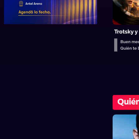
Trotsky y
Buen med
Quién te
Quién