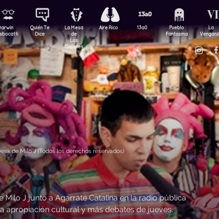
Darwin
Quién Te
La Mesa
Aire Rico
13a0
Pueblo
La
sbocatti
Dice
de
Fantasma
Vengan
Los
Galanes
sk de Milo J (Todos los derechos reservados)
ilo J junto a Agarrate Catalina en la radio pública
a apropiación cultural y más debates de jueves.