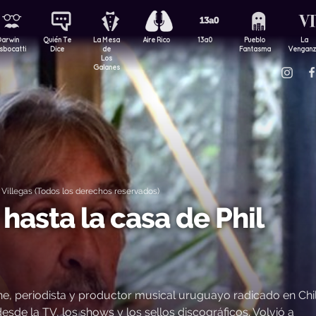
Darwin
Quién Te
La Mesa
Aire Rico
13a0
Pueblo
La
sbocatti
Dice
de
Fantasma
Vengan
Los
Galanes
Villegas (Todos los derechos reservados)
hasta la casa de Phil
 periodista y productor musical uruguayo radicado en Chil
esde la TV, los shows y los sellos discográficos. Volvió a