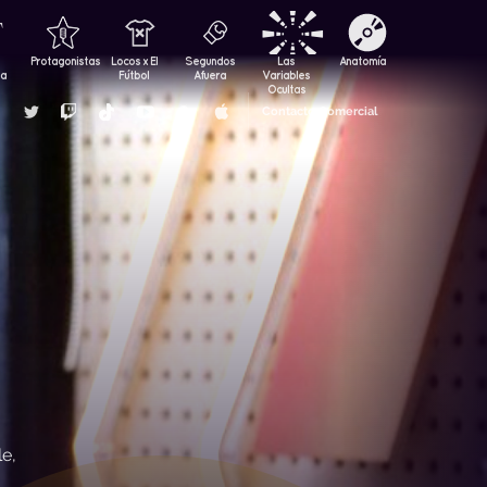
Protagonistas
Locos x El
Segundos
Las
Anatomía
za
Fútbol
Afuera
Variables
Ocultas
Contacto Comercial
e,