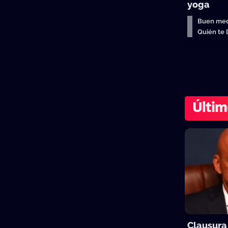
yoga
Buen med
Quién te
Últim
Clausura