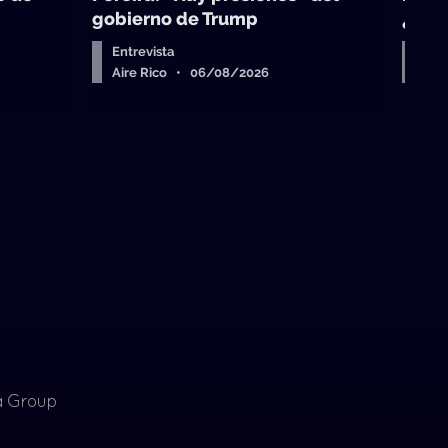
gobierno de Trump
¿sub
Entrevista
Arr
Aire Rico • 06/08/2026
Air
ia Group