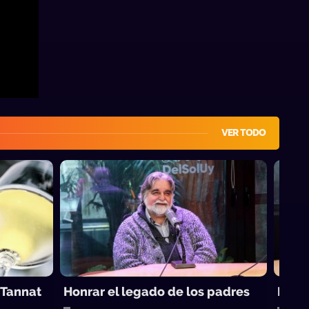
VER TODO
 Tannat
Honrar el legado de los padres
Mome