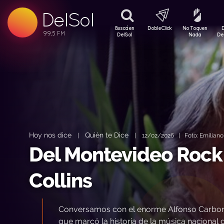
DelSol
99.5 FM
99.5 FM
Buscá en
DobleClick
No Toquen
99.5 FM
DelSol
Nada
De
Hoy nos dice
Quién te Dice
|
|
12/02/2026 | Foto: Emiliano 
Del Montevideo Rock 
Collins
Conversamos con el enorme Alfonso Carbone,
que marcó la historia de la música nacional d