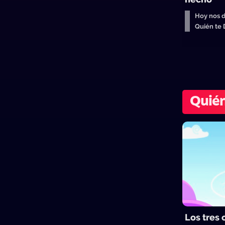
Hoy nos d
Quién te
Quién
Los tres