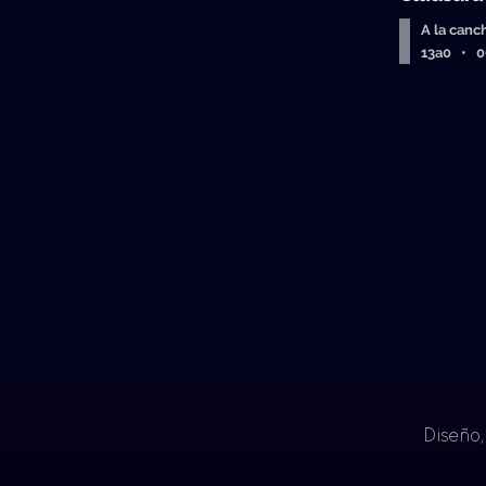
A la canc
13a0 • 
Diseño,