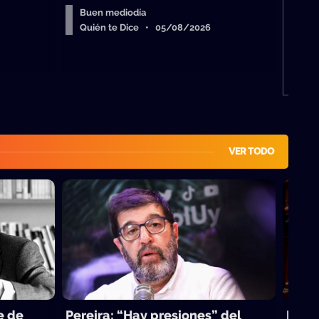
Buen mediodía
Quién te Dice • 05/08/2026
VER TODO
e de
Pereira: “Hay presiones” del
La to